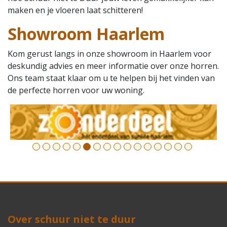
maken en je vloeren laat schitteren!
Showroom Haarlem
Kom gerust langs in onze showroom in Haarlem voor
deskundig advies en meer informatie over onze horren.
Ons team staat klaar om u te helpen bij het vinden van
de perfecte horren voor uw woning.
10
11
12
13
14
15
16
Over schuur niet te duur