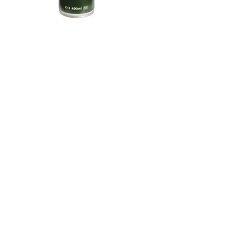
resh
ger