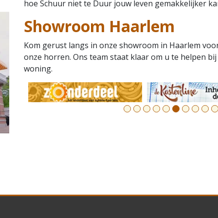
hoe Schuur niet te Duur jouw leven gemakkelijker kan
Showroom Haarlem
Kom gerust langs in onze showroom in Haarlem voor
onze horren. Ons team staat klaar om u te helpen bij
woning.
1
2
3
4
5
6
7
8
9
10
11
12
13
14
15
16