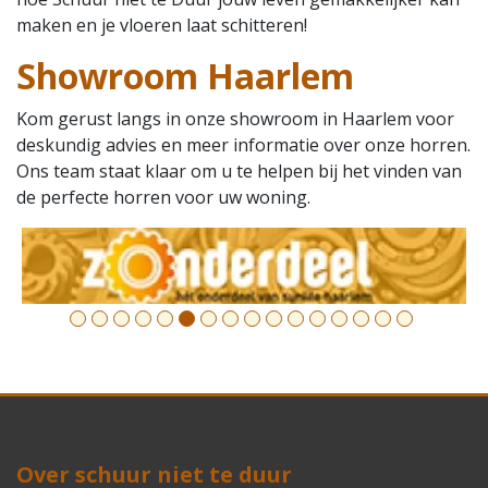
maken en je vloeren laat schitteren!
Showroom Haarlem
Kom gerust langs in onze showroom in Haarlem voor
deskundig advies en meer informatie over onze horren.
Ons team staat klaar om u te helpen bij het vinden van
de perfecte horren voor uw woning.
10
11
12
13
14
15
16
Over schuur niet te duur